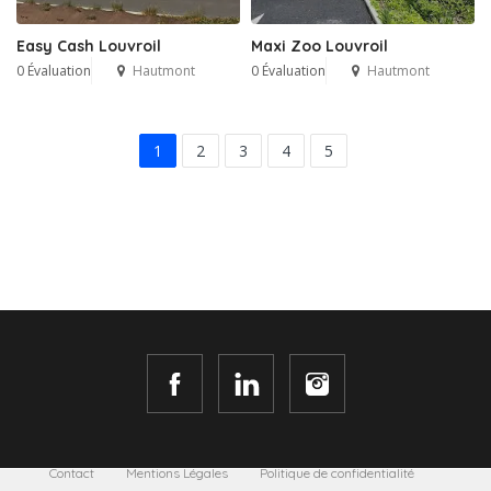
Easy Cash Louvroil
Maxi Zoo Louvroil
0 Évaluation
Hautmont
0 Évaluation
Hautmont
1
2
3
4
5
Contact
Mentions Légales
Politique de confidentialité