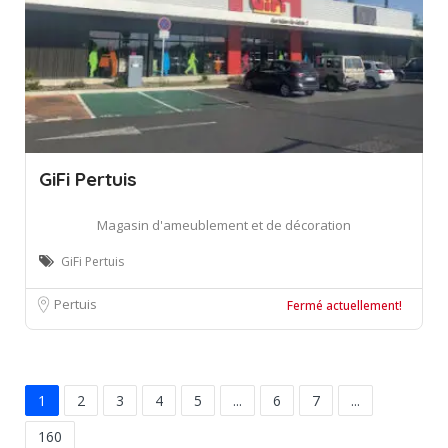
GiFi Pertuis
Magasin d'ameublement et de décoration
GiFi Pertuis
Pertuis
Fermé actuellement!
1
2
3
4
5
...
6
7
...
160