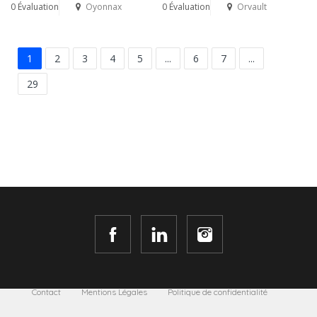
0 Évaluation
Oyonnax
0 Évaluation
Orvault
1
2
3
4
5
...
6
7
...
29
Contact
Mentions Légales
Politique de confidentialité