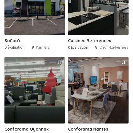
SoCoo’c
Cuisines References
0 Évaluation
Pamiers
0 Évaluation
Ozoir-La-Ferriere
Conforama Oyonnax
Conforama Nantes