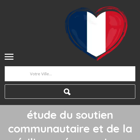
L’impact des commerces
de proximité et des
circuits
d’approvisionnement
courts sur le
Où
comportement d’achat
des consommateurs : une
étude du soutien
communautaire et de la