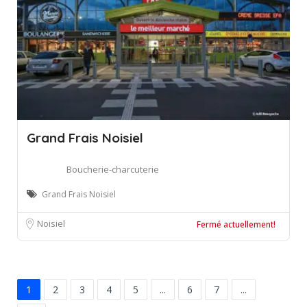
Grand Frais Noisiel
Boucherie-charcuterie
Grand Frais Noisiel
Noisiel
Fermé actuellement!
1
2
3
4
5
...
6
7
...