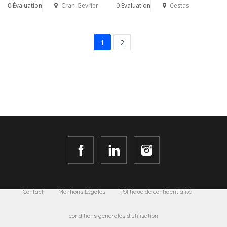
0 Évaluation
Cran-Gevrier
0 Évaluation
Cestas
1
2
Contact
Mentions Légales
Politique de confidentialité
conditions generales d’utilisation