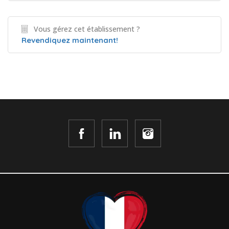
Vous gérez cet établissement ?
Revendiquez maintenant!