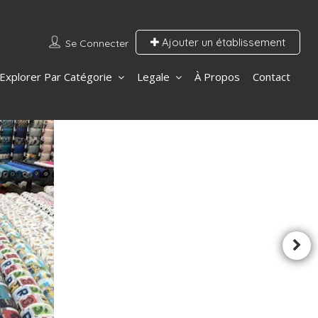
Ajouter un établissement
Se Connecter
Explorer Par Catégorie
Legale
À Propos
Contact