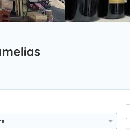
amelias
re