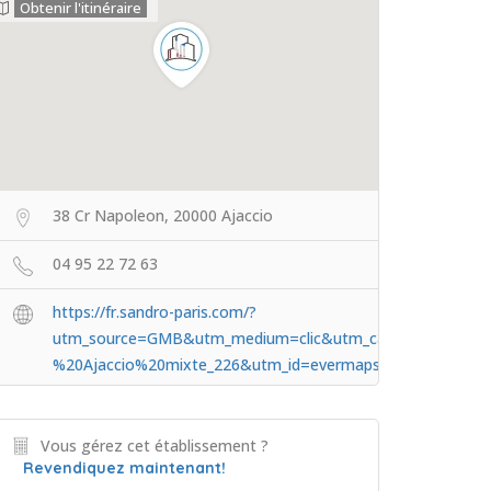
Obtenir l'itinéraire
38 Cr Napoleon, 20000 Ajaccio
04 95 22 72 63
https://fr.sandro-paris.com/?
utm_source=GMB&utm_medium=clic&utm_campaign=GMB_
%20Ajaccio%20mixte_226&utm_id=evermaps
Vous gérez cet établissement ?
Revendiquez maintenant!