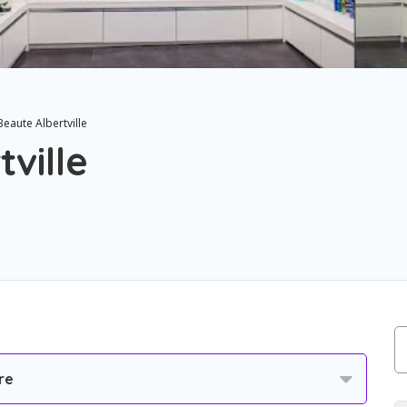
Beaute Albertville
ville
re