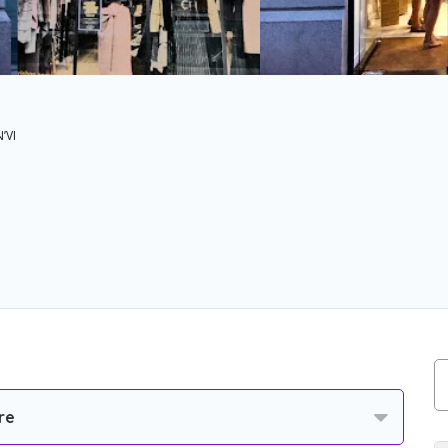
N’VI
re