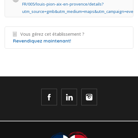
FR/005/louis-pion-aix-en-provence/details?
utm_source=gmb&utm_medium=maps&utm_campaign=everm
Vous gérez cet établissement ?
Revendiquez maintenant!