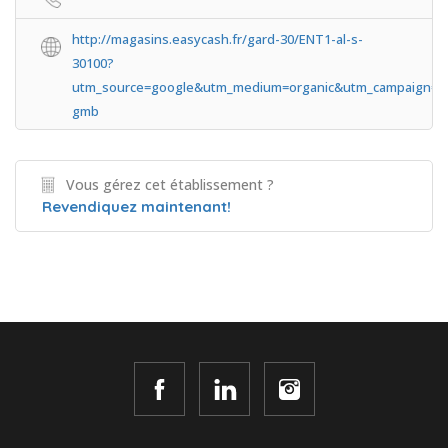
http://magasins.easycash.fr/gard-30/ENT1-al-s-
30100?
utm_source=google&utm_medium=organic&utm_campaign=tra
gmb
Vous gérez cet établissement ?
Revendiquez maintenant!