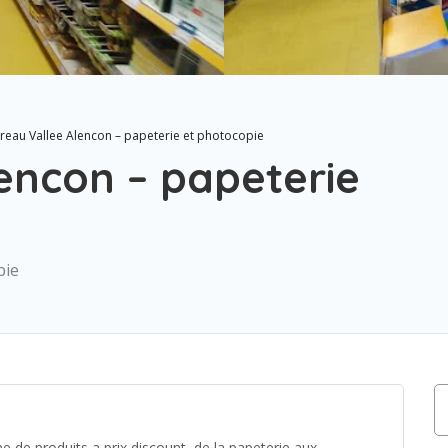
reau Vallee Alencon – papeterie et photocopie
encon – papeterie
pie
de produits a prix discount, de la papeterie aux